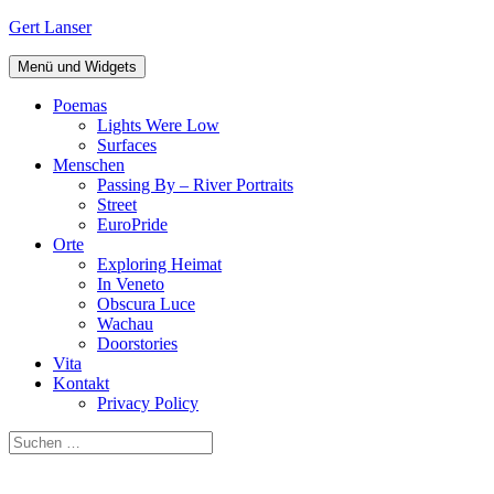
Zum
Gert Lanser
Inhalt
springen
Menü und Widgets
Poemas
Lights Were Low
Surfaces
Menschen
Passing By – River Portraits
Street
EuroPride
Orte
Exploring Heimat
In Veneto
Obscura Luce
Wachau
Doorstories
Vita
Kontakt
Privacy Policy
Suchen
nach: