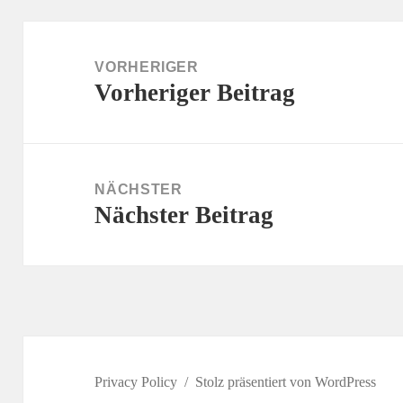
Beitragsnavigation
VORHERIGER
Vorheriger Beitrag
Vorheriger
Beitrag:
NÄCHSTER
Nächster Beitrag
Nächster
Beitrag:
Privacy Policy
Stolz präsentiert von WordPress