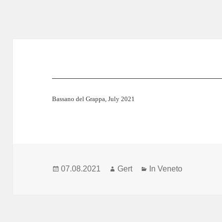
Bassano del Grappa, July 2021
Veröffentlicht
Autor
Kategorien
07.08.2021
Gert
In Veneto
am