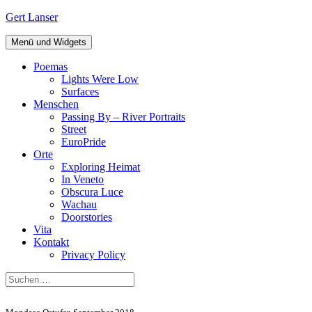
Zum
Gert Lanser
Inhalt
springen
Menü und Widgets
Poemas
Lights Were Low
Surfaces
Menschen
Passing By – River Portraits
Street
EuroPride
Orte
Exploring Heimat
In Veneto
Obscura Luce
Wachau
Doorstories
Vita
Kontakt
Privacy Policy
Suchen
nach: