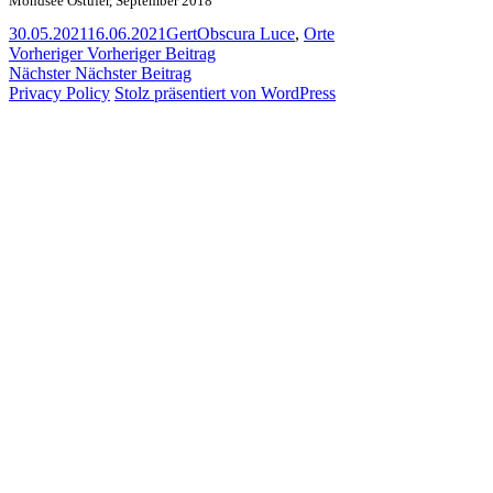
Mondsee Ostufer, September 2018
Veröffentlicht
Autor
Kategorien
30.05.2021
16.06.2021
Gert
Obscura Luce
,
Orte
am
Beitragsnavigation
Vorheriger
Vorheriger
Vorheriger Beitrag
Nächster
Beitrag:
Nächster
Nächster Beitrag
Beitrag:
Privacy Policy
Stolz präsentiert von WordPress