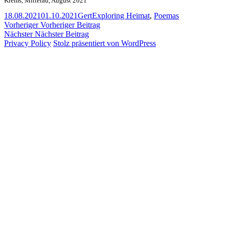
Krems, Mitterau, August 2021
Veröffentlicht
Autor
Kategorien
18.08.2021
01.10.2021
Gert
Exploring Heimat
,
Poemas
am
Beitragsnavigation
Vorheriger
Vorheriger
Vorheriger Beitrag
Nächster
Beitrag:
Nächster
Nächster Beitrag
Beitrag:
Privacy Policy
Stolz präsentiert von WordPress