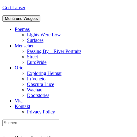
Zum
Gert Lanser
Inhalt
springen
Menü und Widgets
Poemas
Lights Were Low
Surfaces
Menschen
Passing By – River Portraits
Street
EuroPride
Orte
Exploring Heimat
In Veneto
Obscura Luce
Wachau
Doorstories
Vita
Kontakt
Privacy Policy
Suchen
nach: